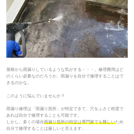
き
イ
ッ
工
工
替
ル
ト
事
事
え
塗
バ
・
・
工
装
ス
タ
屋
事
工
工
イ
上
・
事
事
ル
防
外
、
の
防
水
壁
屋
施
水
工
屋根から雨漏りしているような気がする・・・。修理費用はど
塗
上
工
塗
事
のくらい必要なのだろうか。雨漏りを自分で修理することはで
装
・
実
装
の
きるのかな。
工
バ
績
工
施
このように悩んでいませんか？
事
ル
事
工
・
コ
・
実
雨漏り修理は「雨漏り箇所」が特定できて、穴をふさぐ程度で
デ
ニ
屋
績
あれば自分で修理することも可能です。
ッ
ー
上
しかし、多くの場合
雨漏り箇所の特定は専門家でも難しい
ため
キ
・
防
自分で修理することは厳しいと言えます。