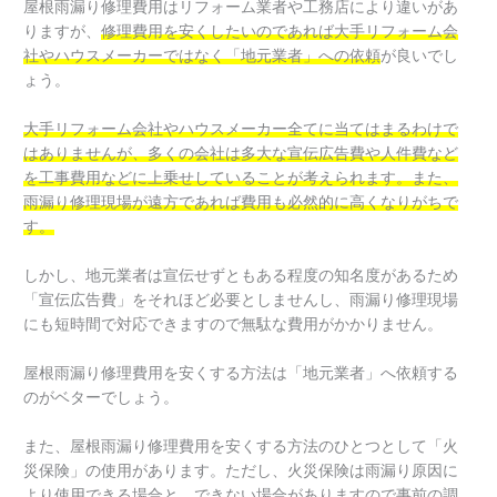
屋根雨漏り修理費用はリフォーム業者や工務店により違いがあ
りますが、
修理費用を安くしたいのであれば大手リフォーム会
社やハウスメーカーではなく「地元業者」への依頼
が良いでし
ょう。
大手リフォーム会社やハウスメーカー全てに当てはまるわけで
はありませんが、多くの会社は多大な宣伝広告費や人件費など
を工事費用などに上乗せしていることが考えられます。また、
雨漏り修理現場が遠方であれば費用も必然的に高くなりがちで
す。
しかし、地元業者は宣伝せずともある程度の知名度があるため
「宣伝広告費」をそれほど必要としませんし、雨漏り修理現場
にも短時間で対応できますので無駄な費用がかかりません。
屋根雨漏り修理費用を安くする方法は「地元業者」へ依頼する
のがベターでしょう。
また、屋根雨漏り修理費用を安くする方法のひとつとして「火
災保険」の使用があります。ただし、火災保険は雨漏り原因に
より使用できる場合と、できない場合がありますので事前の調