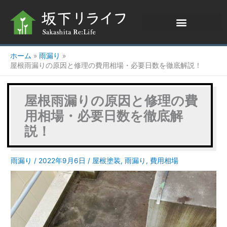
内
:
:
:
:
:
容
東
東
東
東
東
を
京
京
京
京
京
ス
都
都
都
都
都
キ
ホーム
雨漏り
ッ
中
台
豊
文
文
屋根雨漏りの原因と修理の費用相場・必要日数を徹底解説！
プ
野
東
島
京
京
区
区
区
区
区
屋根雨漏りの原因と修理の費
鷺
谷
雑
千
向
用相場・必要日数を徹底解
宮
中
司
石
丘
説！
O
T
が
M
H
様
様
谷
様
様
邸
邸
K
邸
邸
雨漏り
/
2022年9月6日
/
屋根塗装
,
雨漏り
,
費用相場
、
、
様
、
、
大
外
邸
外
外
屋
壁
、
壁
壁
根
・
ユ
塗
塗
葺
タ
ニ
装
装