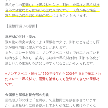
屋根からの
雨漏りには屋根材の欠け、割れ、金属板と屋根材接
合部の劣化などが雨漏りの主な原因ですが、天窓がある場合、
窓と屋根の接合部や雨樋の劣化
によることもあります。
【屋根雨漏りの原因】
屋根材の欠け・割れ
飛来物の衝突や劣化により屋根材の欠け、割れなどを起こし雨
水が屋根内部に侵入することがあります。
また、スレート屋根に「ノンアスベスト材」で施工されている
建物も多く存在し、該当する建物の屋根材は特に割れや劣化が
激しいため雨漏りを誘発しやすくなることが考えられます。
※ノンアスベスト屋根は1990年後半から2004年頃まで施工され
たスレート屋根材で、雨漏り補修しても塗装ができない屋根材
です。
金属板と屋根材接合部の劣化
屋根頭頂部の棟は「金属板」で屋根同士を接合させています
が、金属板取付に釘を使用しており劣化により抜けやすくな