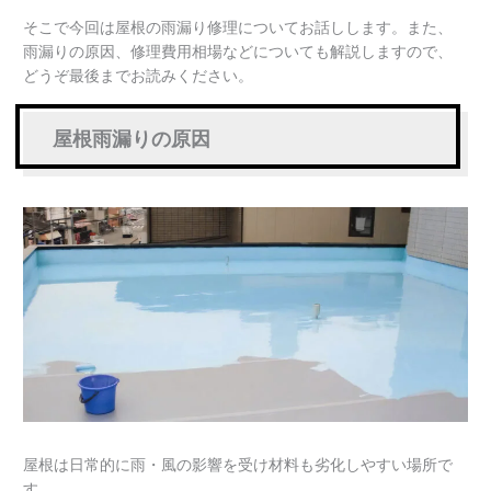
工
塔
水
そこで今回は屋根の雨漏り修理についてお話しします。また、
事
屋
工
雨漏りの原因、修理費用相場などについても解説しますので、
の
防
事
どうぞ最後までお読みください。
施
水
の
工
工
施
屋根雨漏りの原因
実
事
工
績
の
実
施
績
工
実
績
屋根は日常的に雨・風の影響を受け材料も劣化しやすい場所で
す。