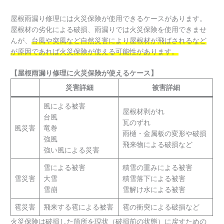
屋根雨漏り修理には火災保険が使用できるケースがあります。
屋根材の劣化による破損、雨漏りでは火災保険を使用できませ
んが、
台風や突風など自然災害により屋根材が飛ばされるなど
が原因であれば火災保険が使える可能性があります。
【屋根雨漏り修理に火災保険が使えるケース】
災害詳細
被害詳細
風による被害
屋根材剥がれ
台風
瓦のずれ
風災害
竜巻
雨樋・金属板の変形や破損
強風
飛来物による破損など
強い風による災害
雪による被害
積雪の重みによる被害
雪災害
大雪
積雪落下による被害
雪崩
雪解け水による被害
雹災害
飛来する雹による被害
雹の衝突による破損など
火災保険は破損した箇所を現状（破損前の状態）に戻すための