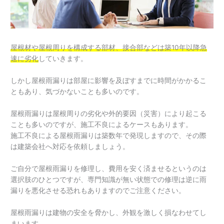
屋根材や屋根周りを構成する部材、接合部などは築10年以降急
速に劣化
していきます。
しかし屋根雨漏りは部屋に影響を及ぼすまでに時間がかかるこ
ともあり、気づかないことも多いのです。
屋根雨漏りは屋根周りの劣化や外的要因（災害）により起こる
ことも多いのですが、施工不良によるケースもあります。
施工不良による屋根雨漏りは築数年で発現しますので、その際
は建築会社へ対応を依頼しましょう。
ご自分で屋根雨漏りを修理し、費用を安く済ませるというのは
選択肢のひとつですが、専門知識が無い状態での修理は逆に雨
漏りを悪化させる恐れもありますのでご注意ください。
屋根雨漏りは建物の安全を脅かし、外観を激しく損なわせてし
まいます。