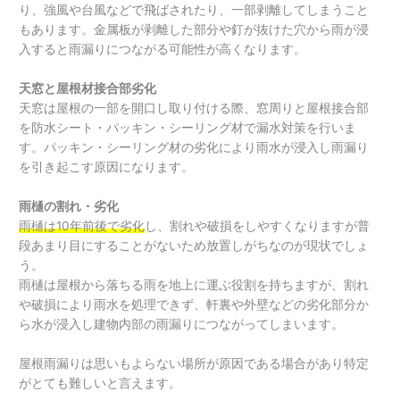
り、強風や台風などで飛ばされたり、一部剥離してしまうこと
もあります。金属板が剥離した部分や釘が抜けた穴から雨が浸
入すると雨漏りにつながる可能性が高くなります。
天窓と屋根材接合部劣化
天窓は屋根の一部を開口し取り付ける際、窓周りと屋根接合部
を防水シート・パッキン・シーリング材で漏水対策を行いま
す。パッキン・シーリング材の劣化により雨水が浸入し雨漏り
を引き起こす原因になります。
雨樋の割れ・劣化
雨樋は10年前後で劣化
し、割れや破損をしやすくなりますが普
段あまり目にすることがないため放置しがちなのが現状でしょ
う。
雨樋は屋根から落ちる雨を地上に運ぶ役割を持ちますが、割れ
や破損により雨水を処理できず、軒裏や外壁などの劣化部分か
ら水が浸入し建物内部の雨漏りにつながってしまいます。
屋根雨漏りは思いもよらない場所が原因である場合があり特定
がとても難しいと言えます。