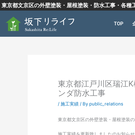
内
東京都文京区の外壁塗装・屋根塗装・防水工事・各種
容
を
TOP
ス
キ
ッ
プ
東京都江戸川区瑞江
ンダ防水工事
/
施工実績
/ By
public_relations
東京都文京区の外壁塗装・屋根塗装の
施工実績を更新致しましたのお知らせ