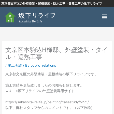
内
東京都文京区の外壁塗装・屋根塗装・防水工事・各種工事の坂下リライフ
容
メ
を
ニ
ス
ュ
キ
ー
ッ
プ
文京区本駒込H様邸、外壁塗装・タイ
ル・遮熱工事
/
施工実績
/ By
public_relations
東京都文京区の外壁塗装・屋根塗装の坂下リライフです。
施工実績を更新致しましたのお知らせ致します。
↓↓ ※坂下リライフの外壁塗装専用サイト
https://sakashita-relife.jp/painting/casestudy/5271/
以下、弊社スタッフからのコメントです。（以下抜粋）