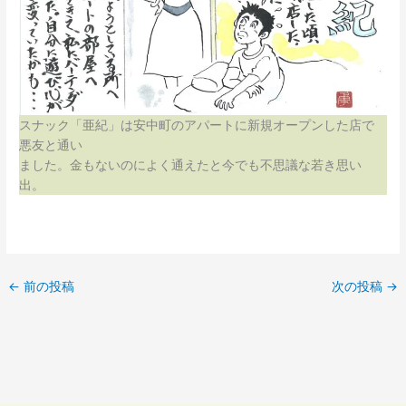
スナック「亜紀」は安中町のアパートに新規オープンした店で
悪友と通い
ました。金もないのによく通えたと今でも不思議な若き思い
出。
←
前の投稿
次の投稿
→