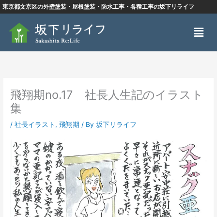
内
東京都文京区の外壁塗装・屋根塗装・防水工事・各種工事の坂下リライフ
容
メ
を
ニ
ス
ュ
キ
ー
ッ
プ
飛翔期no.17 社長人生記のイラスト
集
/
社長イラスト
,
飛翔期
/ By
坂下リライフ