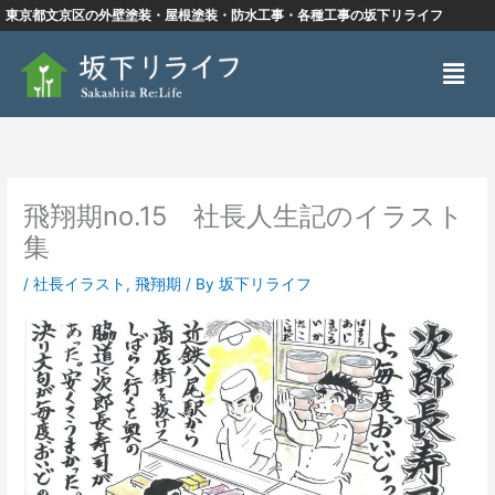
内
東京都文京区の外壁塗装・屋根塗装・防水工事・各種工事の坂下リライフ
容
メ
を
ニ
ス
ュ
キ
ー
ッ
プ
飛翔期no.15 社長人生記のイラスト
集
/
社長イラスト
,
飛翔期
/ By
坂下リライフ