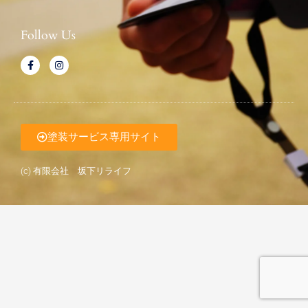
Follow Us
F
I
a
n
c
s
e
t
b
a
o
g
o
r
k
a
-
塗装サービス専用サイト
m
f
(c) 有限会社 坂下リライフ