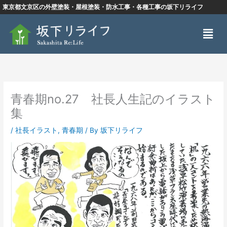
内
東京都文京区の外壁塗装・屋根塗装・防水工事・各種工事の坂下リライフ
容
メ
を
ニ
ス
ュ
キ
ー
ッ
プ
青春期no.27 社長人生記のイラスト
集
/
社長イラスト
,
青春期
/ By
坂下リライフ