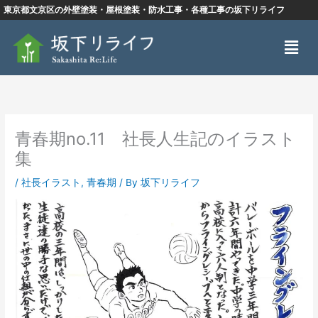
内
東京都文京区の外壁塗装・屋根塗装・防水工事・各種工事の坂下リライフ
容
メ
を
ニ
ス
ュ
キ
ー
ッ
プ
青春期no.11 社長人生記のイラスト
集
/
社長イラスト
,
青春期
/ By
坂下リライフ