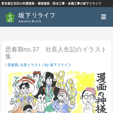
内
東京都文京区の外壁塗装・屋根塗装・防水工事・各種工事の坂下リライフ
容
メ
を
ニ
ス
ュ
キ
ー
ッ
プ
思春期no.37 社長人生記のイラスト
集
/
思春期
,
社長イラスト
/ By
坂下リライフ