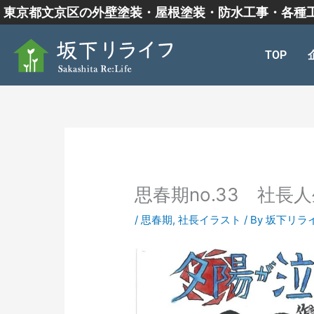
内
東京都文京区の外壁塗装・屋根塗装・防水工事・各種
容
を
TOP
ス
キ
ッ
プ
思春期no.33 社
/
思春期
,
社長イラスト
/ By
坂下リラ