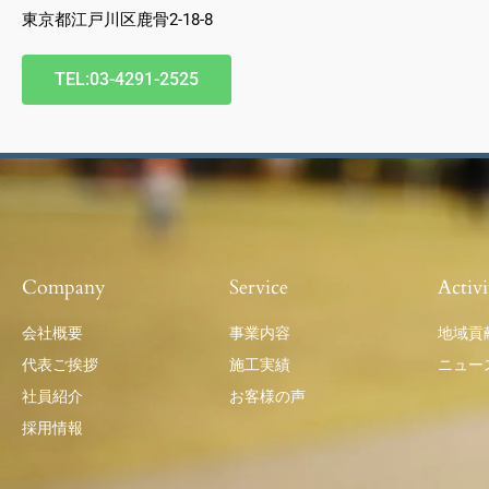
東京都江戸川区鹿骨2-18-8
TEL:03-4291-2525
Company
Service
Activi
会社概要
事業内容
地域貢
代表ご挨拶
施工実績
ニュー
社員紹介
お客様の声
採用情報