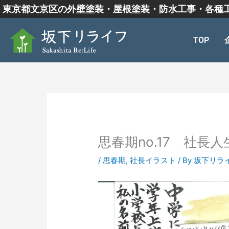
内
東京都文京区の外壁塗装・屋根塗装・防水工事・各種
容
を
TOP
ス
キ
ッ
プ
思春期no.17 社長
/
思春期
,
社長イラスト
/ By
坂下リラ