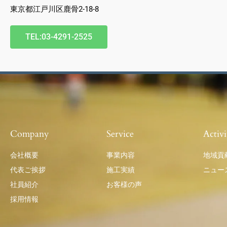
東京都江戸川区鹿骨2-18-8
TEL:03-4291-2525
Company
Service
Activi
会社概要
事業内容
地域貢
代表ご挨拶
施工実績
ニュー
社員紹介
お客様の声
採用情報