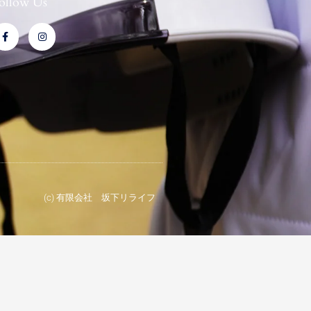
ollow Us
F
I
a
n
c
s
e
t
b
a
o
g
o
r
k
a
-
m
f
(c) 有限会社 坂下リライフ