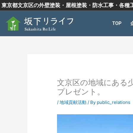
内
東京都文京区の外壁塗装・屋根塗装・防水工事・各種
容
を
TOP
ス
キ
ッ
プ
文京区の地域にある
プレゼント。
/
地域貢献活動
/ By
public_relations